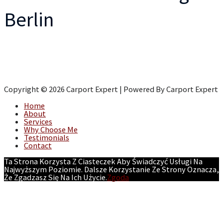
Berlin
Copyright © 2026 Carport Expert | Powered By Carport Expert
Home
About
Services
Why Choose Me
Testimonials
Contact
Ta Strona Korzysta Z Ciasteczek Aby Świadczyć Usługi Na
Najwyższym Poziomie. Dalsze Korzystanie Ze Strony Oznacza,
Że Zgadzasz Się Na Ich Użycie.
Zgoda